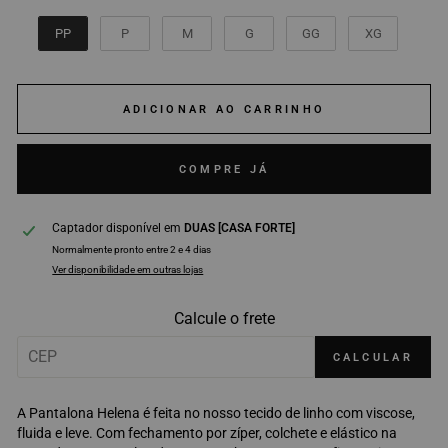
TAMANHO
PP
P
M
G
GG
XG
ADICIONAR AO CARRINHO
COMPRE JÁ
Captador disponível em
DUAS [CASA FORTE]
Normalmente pronto entre 2 e 4 dias
Ver disponibilidade em outras lojas
Calcule o frete
CALCULAR
A Pantalona Helena é feita no nosso tecido de linho com viscose,
fluida e leve. Com fechamento por zíper, colchete e elástico na