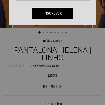
INSCREVER
FECHAR
(ESC)
Início
/
Lisos
/
PANTALONA HELENA |
LINHO
Seja o primeiro a avaliar
LISOS
Preço
R$ 498,00
normal
Tamanho