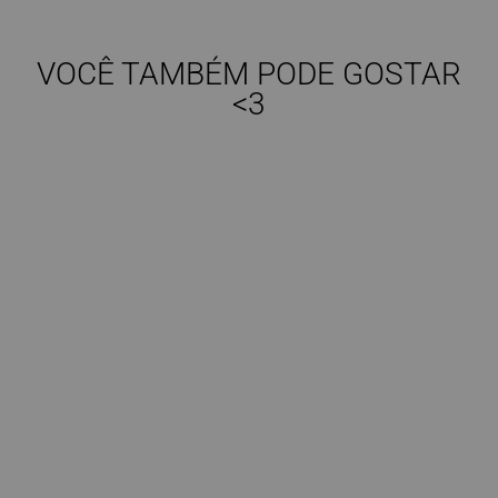
VOCÊ TAMBÉM PODE GOSTAR
<3
Esgotado
(0)
Max colar iris | Nude
R$ 149,90