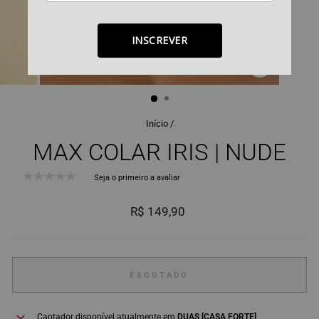
INSCREVER
FECHAR
(ESC)
Início
/
MAX COLAR IRIS | NUDE
Seja o primeiro a avaliar
Preço
R$ 149,90
normal
ESGOTADO
Captador disponível atualmente em
DUAS [CASA FORTE]