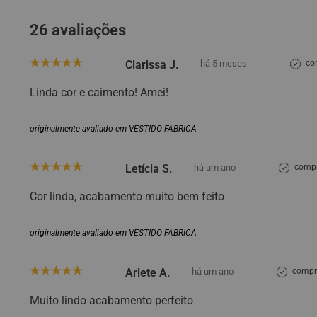
26 avaliações
Clarissa J.
há 5 meses
co
Linda cor e caimento! Amei!
originalmente avaliado em VESTIDO FABRICA
Letícia S.
há um ano
compr
Cor linda, acabamento muito bem feito
originalmente avaliado em VESTIDO FABRICA
Arlete A.
há um ano
compra
Muito lindo acabamento perfeito