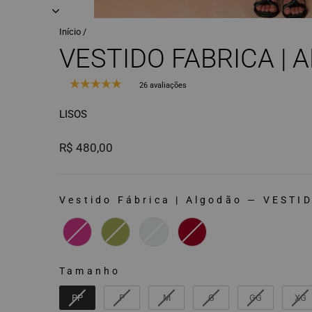
Início
/
VESTIDO FABRICA |
A
26 avaliações
LISOS
Preço
R$ 480,00
normal
Vestido Fábrica | Algodão
—
VESTID
VESTIDO FÁBRICA | ALGODÃO
Tamanho
TAMANHO
PP
P
M
G
GG
XG