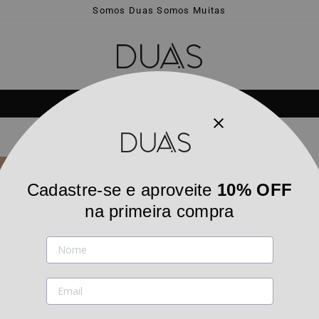
Somos Duas Somos Muitas
em até 6x sem juros | E a sua primeira troca é grátis 💫
PARCELE
slideshow
pausa
Cadastre-se e aproveite
10% OFF
na primeira compra